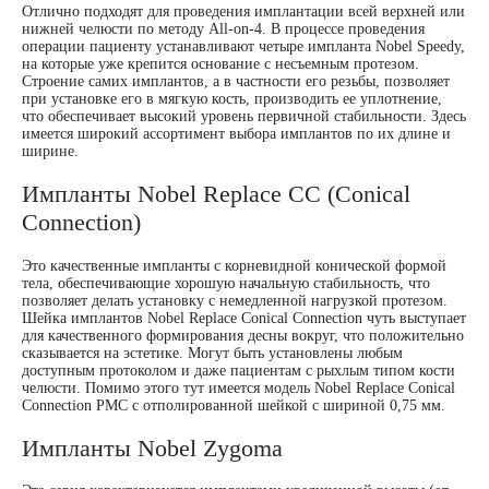
Отлично подходят для проведения имплантации всей верхней или
нижней челюсти по методу All-on-4. В процессе проведения
операции пациенту устанавливают четыре импланта Nobel Speedy,
на которые уже крепится основание с несъемным протезом.
Строение самих имплантов, а в частности его резьбы, позволяет
при установке его в мягкую кость, производить ее уплотнение,
что обеспечивает высокий уровень первичной стабильности. Здесь
имеется широкий ассортимент выбора имплантов по их длине и
ширине.
Импланты Nobel Replace CC (Conical
Connection)
Это качественные импланты с корневидной конической формой
тела, обеспечивающие хорошую начальную стабильность, что
позволяет делать установку с немедленной нагрузкой протезом.
Шейка имплантов Nobel Replace Conical Connection чуть выступает
для качественного формирования десны вокруг, что положительно
сказывается на эстетике. Могут быть установлены любым
доступным протоколом и даже пациентам с рыхлым типом кости
челюсти. Помимо этого тут имеется модель Nobel Replace Conical
Connection PMC с отполированной шейкой с шириной 0,75 мм.
Импланты Nobel Zygoma