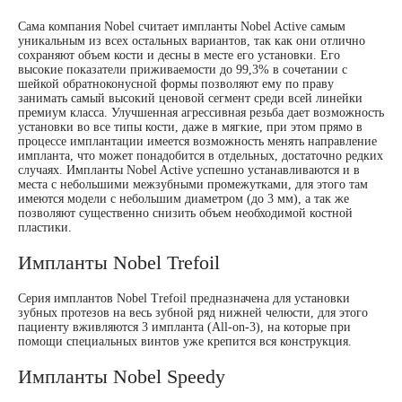
Сама компания Nobel считает импланты Nobel Active самым
уникальным из всех остальных вариантов, так как они отлично
сохраняют объем кости и десны в месте его установки. Его
высокие показатели приживаемости до 99,3% в сочетании с
шейкой обратноконусной формы позволяют ему по праву
занимать самый высокий ценовой сегмент среди всей линейки
премиум класса. Улучшенная агрессивная резьба дает возможность
установки во все типы кости, даже в мягкие, при этом прямо в
процессе имплантации имеется возможность менять направление
импланта, что может понадобится в отдельных, достаточно редких
случаях. Импланты Nobel Active успешно устанавливаются и в
места с небольшими межзубными промежутками, для этого там
имеются модели с небольшим диаметром (до 3 мм), а так же
позволяют существенно снизить объем необходимой костной
пластики.
Импланты Nobel Trefoil
Серия имплантов Nobel Trefoil предназначена для установки
зубных протезов на весь зубной ряд нижней челюсти, для этого
пациенту вживляются 3 импланта (All-on-3), на которые при
помощи специальных винтов уже крепится вся конструкция.
Импланты Nobel Speedy