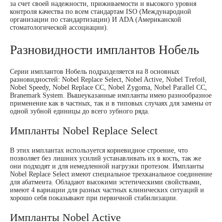
за счет своей надежности, приживаемости и высокого уровня
контроля качества по всем стандартам ISO (Международной
организации по стандартизации) И ADA (Американской
стоматологической ассоциации).
Разновидности имплантов Нобель
Серии имплантов Нобель подразделяется на 8 основных
разновидностей: Nobel Replace Select, Nobel Active, Nobel Trefoil,
Nobel Speedy, Nobel Replace CC, Nobel Zygoma, Nobel Parallel CC,
Branemark System. Вышеуказанные импланты имею разнообразное
применение как в частных, так и в типовых случаях для замены от
одной зубной единицы до всего зубного ряда.
Импланты Nobel Replace Select
В этих имплантах используется корневидное строение, что
позволяет без лишних усилий устанавливать их в кость, так же
они подходят и для немедленной нагрузки протезом. Импланты
Nobel Replace Select имеют специальное трехканальное соединение
для абатмента. Обладают высокими эстетическими свойствами,
имеют 4 вариации для разных частных клинических ситуаций и
хорошо себя показывают при первичной стабилизации.
Импланты Nobel Active