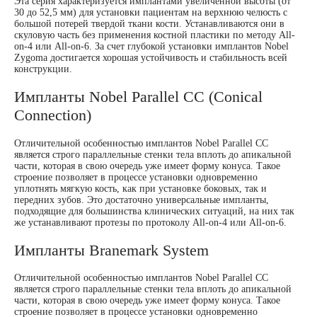
Эта серия характеризуется имплантами увеличенной высоты (от
30 до 52,5 мм) для установки пациентам на верхнюю челюсть с
большой потерей твердой ткани кости. Устанавливаются они в
скуловую часть без применения костной пластики по методу All-
on-4 или All-on-6. За счет глубокой установки имплантов Nobel
Zygoma достигается хорошая устойчивость и стабильность всей
конструкции.
Импланты Nobel Parallel CC (Conical
Connection)
Отличительной особенностью имплантов Nobel Parallel CC
является строго параллельные стенки тела вплоть до апикальной
части, которая в свою очередь уже имеет форму конуса. Такое
строение позволяет в процессе установки одновременно
уплотнять мягкую кость, как при установке боковых, так и
передних зубов. Это достаточно универсальные импланты,
подходящие для большинства клинических ситуаций, на них так
же устанавливают протезы по протоколу All-on-4 или All-on-6.
Импланты Branemark System
Отличительной особенностью имплантов Nobel Parallel CC
является строго параллельные стенки тела вплоть до апикальной
части, которая в свою очередь уже имеет форму конуса. Такое
строение позволяет в процессе установки одновременно