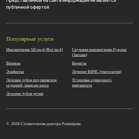
Представленная на сайте информация не является
публичной офертой
Популярные услуги
Имплантация Аll-on-4 (Всё на 4)
Cкуловая имплантация Zygoma
(Зигома)
Виниры
Брекеты
Элайнеры
Лечение ВНЧС (гнатология)
Лечение зубов под наркозом,
Установка одиночного
седацией, закисью азота
имплантата
Лечение зубов детям
© 2026 Стоматология доктора Романцова.