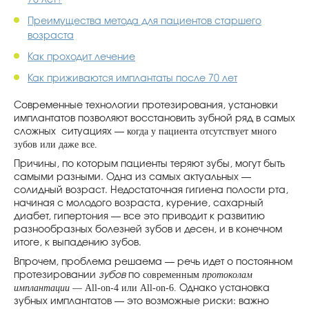
70 лет?
Преимущества метода для пациентов старшего
возраста
Как проходит лечение
Как приживаются имплантаты после 70 лет
Современные технологии протезирования, установки
имплантатов позволяют восстановить зубной ряд в самых
когда у пациента отсутствует много
сложных ситуациях —
зубов или даже все.
Причины, по которым пациенты теряют зубы, могут быть
самыми разными. Одна из самых актуальных —
солидный возраст. Недостаточная гигиена полости рта,
начиная с молодого возраста, курение, сахарный
диабет, гипертония — все это приводит к развитию
разнообразных болезней зубов и десен, и в конечном
итоге, к выпадению зубов.
Впрочем, проблема решаема — речь идет о постоянном
современным
протоколам
протезировании
зубов
по
имплантации
— All-on-4 или All-on-6.
Однако установка
зубных имплантатов — это возможные риски: важно