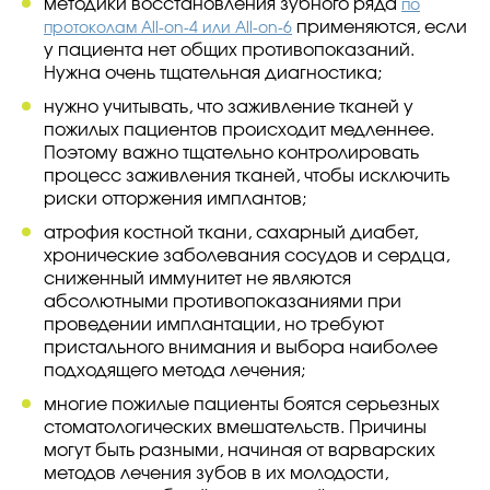
методики восстановления зубного ряда
по
применяются, если
протоколам All-on-4 или All-on-6
у пациента нет общих противопоказаний.
Нужна очень тщательная диагностика;
нужно учитывать, что заживление тканей у
пожилых пациентов происходит медленнее.
Поэтому важно тщательно контролировать
процесс заживления тканей, чтобы исключить
риски отторжения имплантов;
атрофия костной ткани, сахарный диабет,
хронические заболевания сосудов и сердца,
сниженный иммунитет не являются
абсолютными противопоказаниями при
проведении имплантации, но требуют
пристального внимания и выбора наиболее
подходящего метода лечения;
многие пожилые пациенты боятся серьезных
стоматологических вмешательств. Причины
могут быть разными, начиная от варварских
методов лечения зубов в их молодости,